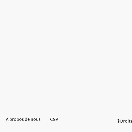
À propos de nous
CGV
©Droits