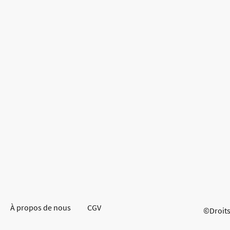
À propos de nous
CGV
©Droits