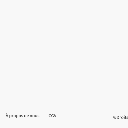
À propos de nous
CGV
©Droits