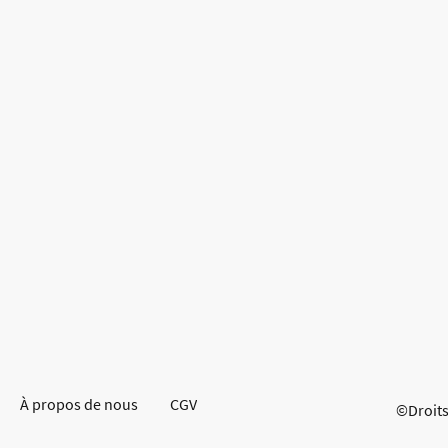
À propos de nous
CGV
©Droits